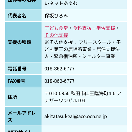
いネットあゆむ
代表者名
保坂ひろみ
子ども食堂
・
食料支援
・
学習支援
・
その他支援
支援の種類
※その他支援： フリースクール・子
ども第三の居場所事業・居住支援法
人・緊急宿泊所・シェルター事業
電話番号
018-862-6777
FAX番号
018-862-6777
〒010-0956 秋田市山王臨海町4-6 ア
住所
ナザーワンビル103
メールアドレ
akitatasukeai@ace.ocn.ne.jp
ス