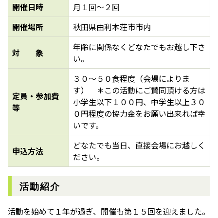
開催日時
月１回～２回
開催場所
秋田県由利本荘市市内
年齢に関係なくどなたでもお越し下さ
対 象
い。
３０～５０食程度（会場によりま
す） ＊この活動にご賛同頂ける方は
定員・参加費
小学生以下１００円、中学生以上３０
等
０円程度の協力金をお願い出来れば幸
いです。
どなたでも当日、直接会場にお越しく
申込方法
ださい。
活動紹介
活動を始めて１年が過ぎ、開催も第１５回を迎えました。