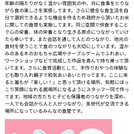
年齢の隔たりがなく温かい雰囲気の中、共に食事をとりな
がら食の楽しさを実感してます。さらに健全な食生活を自
分で選択できるような機会を作るため政府から頂いたお米
に関しての食育も実施してます。同じ空間で供食すること
で心の栄養、体の栄養となり生きる原点につながっていけ
たら幸いです。また会話を通して人とのつながり、地元の
食材を使うことで食のつながりも大切にしています。温か
みのある木のおもちゃ広場やテーブルゲームでふれあい、
ワークショップなどで完成した作品を喜んで持ち帰って頂
いてます。さらに食育活動として、手作りおやつの体験な
ども取り入れ親子で和気あいあいと行ってます。ここに来
ると誰もが「楽しい！」と思って頂ける場所、気軽にほっ
こり笑顔になれる居場所になるようにスタッフ一同で作っ
てます。地域の方たちと子ども保護者のつながりを深め、
一人でも会話から人と人がつながり、多世代が交流できる
場所になっているみんなの食堂です。