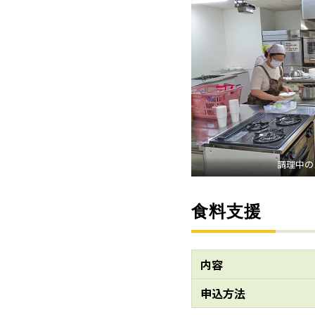
調理中の
食料支援
内容
申込方法