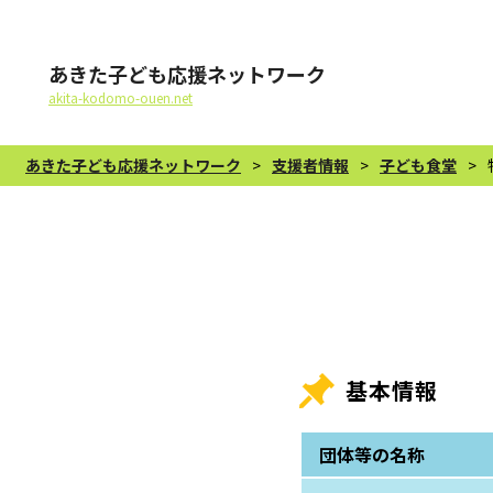
あきた子ども応援ネットワーク
akita-kodomo-ouen.net
あきた子ども応援ネットワーク
>
支援者情報
>
子ども食堂
>
基本情報
団体等の名称