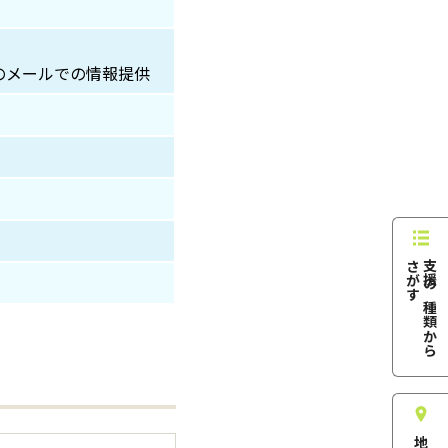
のメールでの情報提供
す
支
援
の
種
類
か
ら
さ
が