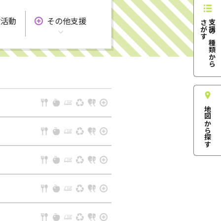
験活動
その他支援
す
支
援
の
種
類
か
ら
さ
が
地図から探す